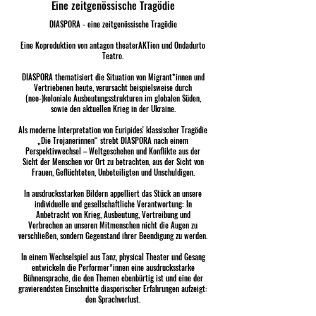
Eine zeitgenössische Tragödie
DIASPORA - eine zeitgenössische Tragödie
Eine Koproduktion von antagon theaterAKTion und Ondadurto
Teatro.
DIASPORA thematisiert die Situation von Migrant*innen und
Vertriebenen heute, verursacht beispielsweise durch
(neo-)koloniale Ausbeutungsstrukturen im globalen Süden,
sowie den aktuellen Krieg in der Ukraine.
Als moderne Interpretation von Euripides' klassischer Tragödie
„Die Trojanerinnen“ strebt DIASPORA nach einem
Perspektivwechsel – Weltgeschehen und Konflikte aus der
Sicht der Menschen vor Ort zu betrachten, aus der Sicht von
Frauen, Geflüchteten, Unbeteiligten und Unschuldigen.
In ausdrucksstarken Bildern appelliert das Stück an unsere
individuelle und gesellschaftliche Verantwortung: In
Anbetracht von Krieg, Ausbeutung, Vertreibung und
Verbrechen an unseren Mitmenschen nicht die Augen zu
verschließen, sondern Gegenstand ihrer Beendigung zu werden.
In einem Wechselspiel aus Tanz, physical Theater und Gesang
entwickeln die Performer*innen eine ausdrucksstarke
Bühnensprache, die den Themen ebenbürtig ist und eine der
gravierendsten Einschnitte diasporischer Erfahrungen aufzeigt:
den Sprachverlust.