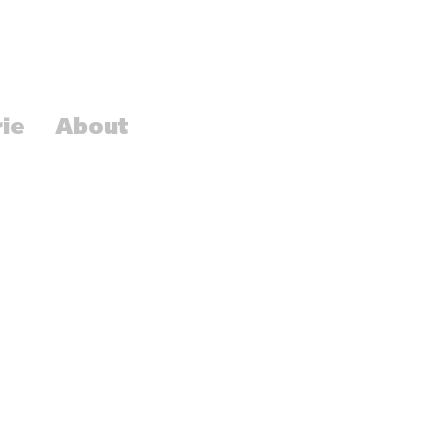
rie
About