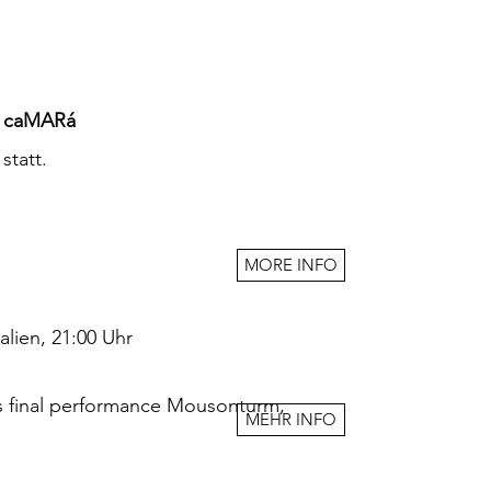
, caMARá
statt.
MORE INFO
alien, 21:00 Uhr
s final performance
Mousonturm,
MEHR INFO