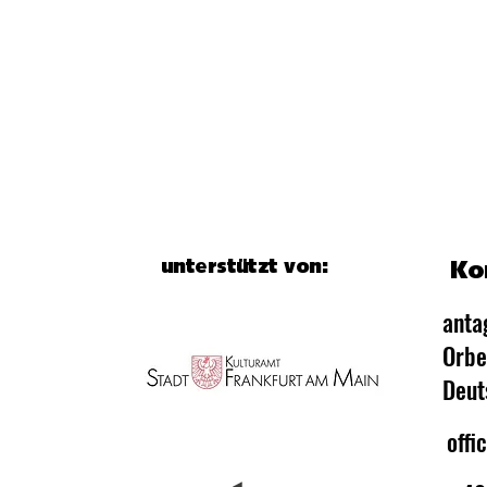
unterstützt von:
Ko
anta
Orbe
Deut
offi